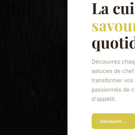
La cui
savou
quoti
Découvrez chaqu
astuces de chef 
transformer vos
passionnés de c
d'appétit.
Découvrir →