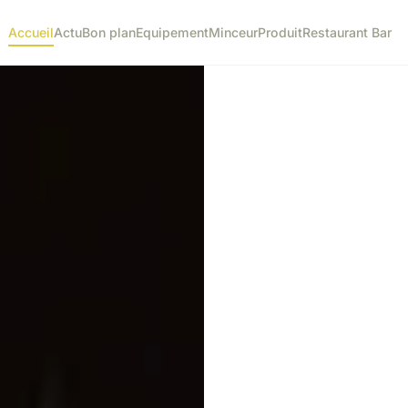
Accueil
Actu
Bon plan
Equipement
Minceur
Produit
Restaurant Bar