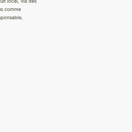
uit local, via des
nnus comme
esponsable,