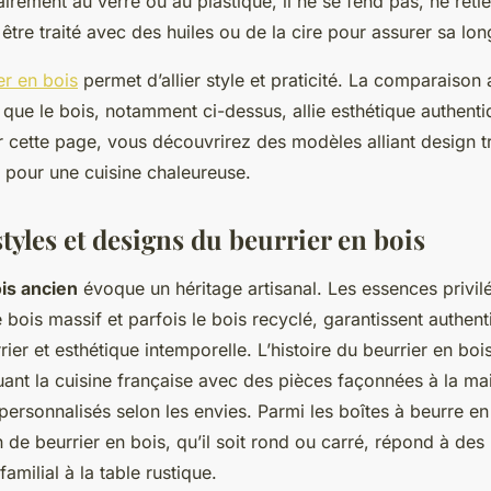
airement au verre ou au plastique, il ne se fend pas, ne retie
 être traité avec des huiles ou de la cire pour assurer sa lon
er en bois
permet d’allier style et praticité. La comparaison 
que le bois, notamment ci-dessus, allie esthétique authenti
r cette page, vous découvrirez des modèles alliant design tr
 pour une cuisine chaleureuse.
tyles et designs du beurrier en bois
is ancien
évoque un héritage artisanal. Les essences privilé
le bois massif et parfois le bois recyclé, garantissent authent
ier et esthétique intemporelle. L’histoire du beurrier en boi
quant la cuisine française avec des pièces façonnées à la ma
ersonnalisés selon les envies. Parmi les boîtes à beurre en 
de beurrier en bois, qu’il soit rond ou carré, répond à des 
familial à la table rustique.