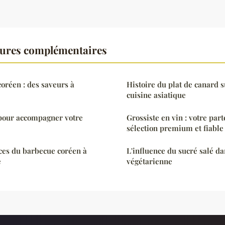
tures complémentaires
coréen : des saveurs à
Histoire du plat de canard s
cuisine asiatique
 pour accompagner votre
Grossiste en vin : votre par
sélection premium et fiable
ces du barbecue coréen à
L'influence du sucré salé da
e
végétarienne