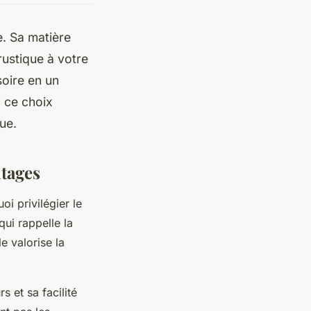
e. Sa matière
rustique à votre
soire en un
i ce choix
ue.
ntages
oi privilégier le
qui rappelle la
le valorise la
 et sa facilité