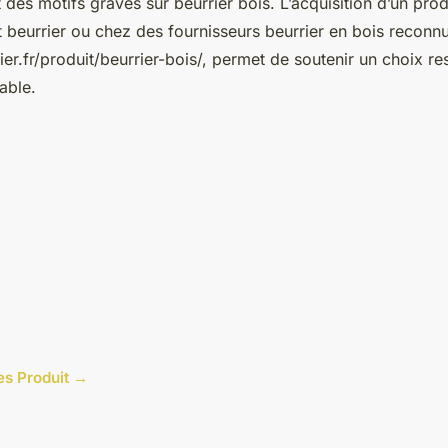
t des motifs gravés sur beurrier bois. L’acquisition d’un prod
 beurrier ou chez des fournisseurs beurrier en bois reco
ier.fr/produit/beurrier-bois/, permet de soutenir un choix r
able.
les Produit →