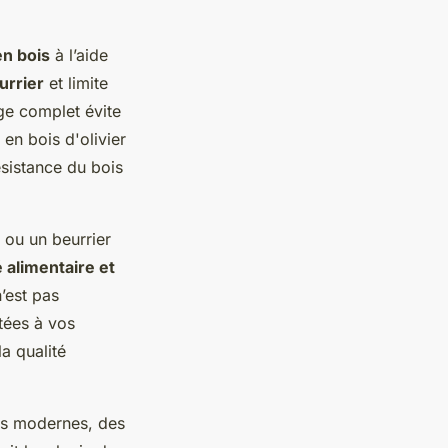
en bois
à l’aide
eurrier
et limite
age complet évite
en bois d'olivier
ésistance du bois
ou un beurrier
 alimentaire et
n’est pas
tées à vos
a qualité
es modernes, des