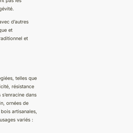
nt pas les
gévité.
avec d’autres
que et
aditionnel et
giées, telles que
icité, résistance
s s’enracine dans
in, ornées de
bois artisanales,
usages variés :