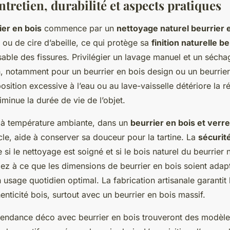
ntretien, durabilité et aspects pratiques
ier en bois
commence par un
nettoyage naturel beurrier 
 ou de cire d’abeille, ce qui protège sa
finition naturelle b
sable des fissures. Privilégier un lavage manuel et un séch
, notamment pour un beurrier en bois design ou un beurrier 
osition excessive à l’eau ou au lave-vaisselle détériore la r
iminue la durée de vie de l’objet.
e à température ambiante, dans un
beurrier en bois et verre
le, aide à conserver sa douceur pour la tartine. La
sécurité
 si le nettoyage est soigné et si le bois naturel du beurrier 
z à ce que les dimensions de beurrier en bois soient adap
usage quotidien optimal. La fabrication artisanale garantit l
thenticité bois, surtout avec un beurrier en bois massif.
tendance déco avec beurrier en bois trouveront des modèl