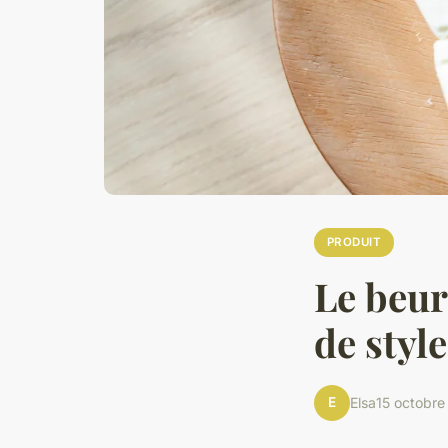
PRODUIT
Le beurr
de style
E
Elsa
15 octobre