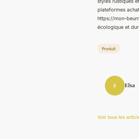
styles rustiques e
plateformes achat
https://mon-beurr
écologique et dur
Produit
Elsa
E
Voir tous les artic