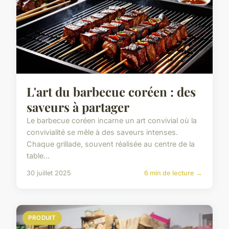
L'art du barbecue coréen : des
saveurs à partager
Le barbecue coréen incarne un art convivial où la
convivialité se mêle à des saveurs intenses.
Chaque grillade, souvent réalisée au centre de la
table...
30 juillet 2025
6 min de lecture →
PRODUIT